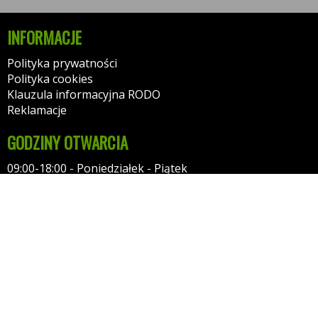
INFORMACJE
Polityka prywatności
Polityka cookies
Klauzula informacyjna RODO
Reklamacje
GODZINY OTWARCIA
09:00-18:00 - Poniedziałek - Piątek
10:00-14:00 - Sobota
KONTAKT
Autaniszowe.pl
NIP: 7471705979
Tel: 501418901
Tel: 511569511
55-010 Radwanice (k. Wrocławia)