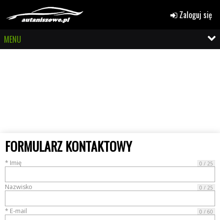
Zaloguj się
MENU
FORMULARZ KONTAKTOWY
* Imię
0 / 25
Nazwisko
0 / 25
* E-mail
0 / 60