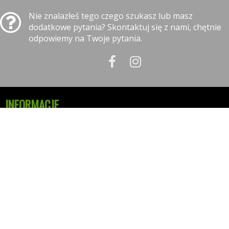
Nie znalazłeś tego czego szukasz lub masz
dodatkowe pytania? Skontaktuj się z nami, chętnie
odpowiemy na Twoje pytania.
INFORMACJE
Polityka prywatności
Polityka cookies
Klauzula informacyjna RODO
Reklamacje
GODZINY OTWARCIA
09:00-18:00 - Poniedziałek - Piątek
10:00-14:00 - Sobota