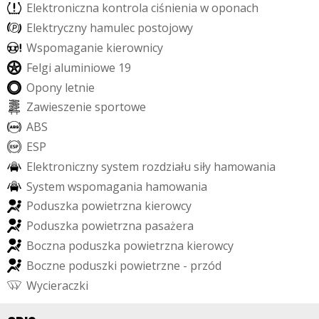
E
l
e
k
t
r
o
n
i
c
z
n
a
k
o
n
t
r
o
l
a
c
i
ś
n
i
e
n
i
a
w
o
p
o
n
a
c
h
E
l
e
k
t
r
y
c
z
n
y
h
a
m
u
l
e
c
p
o
s
t
o
j
o
w
y
W
s
p
o
m
a
g
a
n
i
e
k
i
e
r
o
w
n
i
c
y
F
e
l
g
i
a
l
u
m
i
n
i
o
w
e
1
9
O
p
o
n
y
l
e
t
n
i
e
Z
a
w
i
e
s
z
e
n
i
e
s
p
o
r
t
o
w
e
A
B
S
E
S
P
E
l
e
k
t
r
o
n
i
c
z
n
y
s
y
s
t
e
m
r
o
z
d
z
i
a
ł
u
s
i
ł
y
h
a
m
o
w
a
n
i
a
S
y
s
t
e
m
w
s
p
o
m
a
g
a
n
i
a
h
a
m
o
w
a
n
i
a
P
o
d
u
s
z
k
a
p
o
w
i
e
t
r
z
n
a
k
i
e
r
o
w
c
y
P
o
d
u
s
z
k
a
p
o
w
i
e
t
r
z
n
a
p
a
s
a
ż
e
r
a
B
o
c
z
n
a
p
o
d
u
s
z
k
a
p
o
w
i
e
t
r
z
n
a
k
i
e
r
o
w
c
y
B
o
c
z
n
e
p
o
d
u
s
z
k
i
p
o
w
i
e
t
r
z
n
e
-
p
r
z
ó
d
W
y
c
i
e
r
a
c
z
k
i