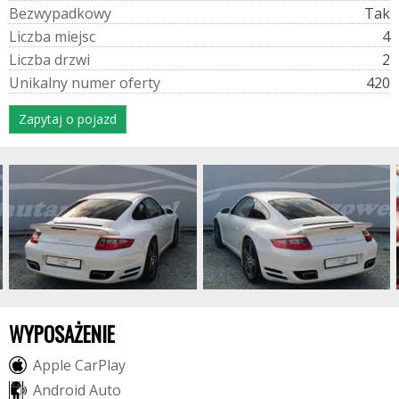
B
e
z
w
y
p
a
d
k
o
w
y
Tak
L
i
c
z
b
a
m
i
e
j
s
c
4
L
i
c
z
b
a
d
r
z
w
i
2
U
n
i
k
a
l
n
y
n
u
m
e
r
o
f
e
r
t
y
420
Zapytaj o pojazd
WYPOSAŻENIE
A
p
p
l
e
C
a
r
P
l
a
y
A
n
d
r
o
i
d
A
u
t
o