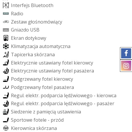
I
n
t
e
r
f
e
j
s
B
l
u
e
t
o
o
t
h
R
a
d
i
o
Z
e
s
t
a
w
g
ł
o
ś
n
o
m
ó
w
i
ą
c
y
G
n
i
a
z
d
o
U
S
B
E
k
r
a
n
d
o
t
y
k
o
w
y
K
l
i
m
a
t
y
z
a
c
j
a
a
u
t
o
m
a
t
y
c
z
n
a
T
a
p
i
c
e
r
k
a
s
k
ó
r
z
a
n
a
E
l
e
k
t
r
y
c
z
n
i
e
u
s
t
a
w
i
a
n
y
f
o
t
e
l
k
i
e
r
o
w
c
y
E
l
e
k
t
r
y
c
z
n
i
e
u
s
t
a
w
i
a
n
y
f
o
t
e
l
p
a
s
a
ż
e
r
a
P
o
d
g
r
z
e
w
a
n
y
f
o
t
e
l
k
i
e
r
o
w
c
y
P
o
d
g
r
z
e
w
a
n
y
f
o
t
e
l
p
a
s
a
ż
e
r
a
R
e
g
u
l
.
e
l
e
k
t
r
.
p
o
d
p
a
r
c
i
a
l
ę
d
ź
w
i
o
w
e
g
o
-
k
i
e
r
o
w
c
a
R
e
g
u
l
.
e
l
e
k
t
r
.
p
o
d
p
a
r
c
i
a
l
ę
d
ź
w
i
o
w
e
g
o
-
p
a
s
a
ż
e
r
S
i
e
d
z
e
n
i
e
z
p
a
m
i
ę
c
i
ą
u
s
t
a
w
i
e
n
i
a
S
p
o
r
t
o
w
e
f
o
t
e
l
e
-
p
r
z
ó
d
K
i
e
r
o
w
n
i
c
a
s
k
ó
r
z
a
n
a