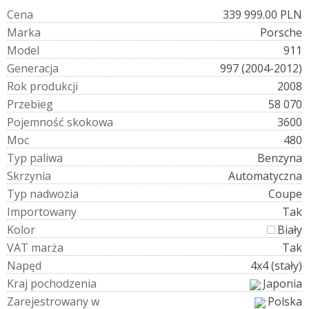
C
e
n
a
339 999.00 PLN
M
a
r
k
a
Porsche
M
o
d
e
l
911
G
e
n
e
r
a
c
j
a
997 (2004-2012)
R
o
k
p
r
o
d
u
k
c
j
i
2008
P
r
z
e
b
i
e
g
58 070
P
o
j
e
m
n
o
ś
ć
s
k
o
k
o
w
a
3600
M
o
c
480
T
y
p
p
a
l
i
w
a
Benzyna
S
k
r
z
y
n
i
a
Automatyczna
T
y
p
n
a
d
w
o
z
i
a
Coupe
I
m
p
o
r
t
o
w
a
n
y
Tak
K
o
l
o
r
Biały
V
A
T
m
a
r
ż
a
Tak
N
a
p
ę
d
4x4 (stały)
K
r
a
j
p
o
c
h
o
d
z
e
n
i
a
Japonia
Z
a
r
e
j
e
s
t
r
o
w
a
n
y
w
Polska