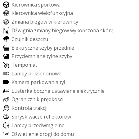
K
i
e
r
o
w
n
i
c
a
s
p
o
r
t
o
w
a
K
i
e
r
o
w
n
i
c
a
w
i
e
l
o
f
u
n
k
c
y
j
n
a
Z
m
i
a
n
a
b
i
e
g
ó
w
w
k
i
e
r
o
w
n
i
c
y
D
ź
w
i
g
n
i
a
z
m
i
a
n
y
b
i
e
g
ó
w
w
y
k
o
ń
c
z
o
n
a
s
k
ó
r
ą
C
z
u
j
n
i
k
d
e
s
z
c
z
u
E
l
e
k
t
r
y
c
z
n
e
s
z
y
b
y
p
r
z
e
d
n
i
e
P
r
z
y
c
i
e
m
n
i
a
n
e
t
y
l
n
e
s
z
y
b
y
T
e
m
p
o
m
a
t
L
a
m
p
y
b
i
-
k
s
e
n
o
n
o
w
e
K
a
m
e
r
a
p
a
r
k
o
w
a
n
i
a
t
y
ł
L
u
s
t
e
r
k
a
b
o
c
z
n
e
u
s
t
a
w
i
a
n
e
e
l
e
k
t
r
y
c
z
n
i
e
O
g
r
a
n
i
c
z
n
i
k
p
r
ę
d
k
o
ś
c
i
K
o
n
t
r
o
l
a
t
r
a
k
c
j
i
S
p
r
y
s
k
i
w
a
c
z
e
r
e
f
e
k
t
o
r
ó
w
L
a
m
p
y
p
r
z
e
c
i
w
m
g
i
e
l
n
e
O
ś
w
i
e
t
l
e
n
i
e
d
r
o
g
i
d
o
d
o
m
u