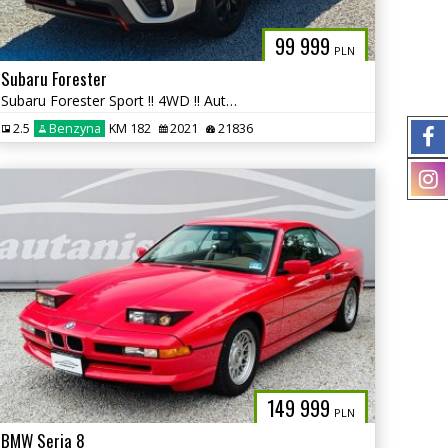
99 999
PLN
Subaru Forester
Subaru Forester Sport !! 4WD !! Automat !! autaniszowe.pl
2.5
Benzyna
KM 182
2021
21836
149 999
PLN
BMW Seria 8