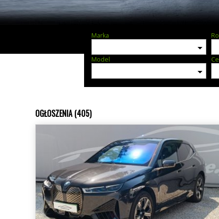
Marka
Ro
Model
Ce
OGŁOSZENIA (405)