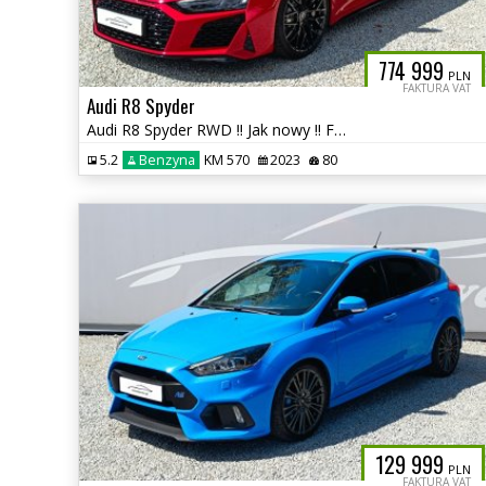
774 999
PLN
FAKTURA VAT
Audi R8 Spyder
Audi R8 Spyder RWD !! Jak nowy !! FV23% !! Salon PL !! autaniszowe
5.2
Benzyna
KM 570
2023
80
129 999
PLN
FAKTURA VAT