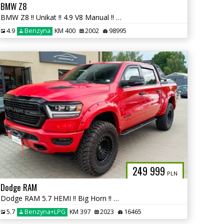
BMW Z8
BMW Z8 !! Unikat !! 4.9 V8 Manual !! autaniszowe.pl
4.9
Benzyna
KM 400
2002
98995
249 999
PLN
Dodge RAM
Dodge RAM 5.7 HEMI !! Big Horn !! B. dobry stan !! autaniszowe.pl
5.7
Benzyna+LPG
KM 397
2023
16465