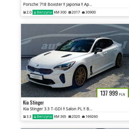
Porsche 718 Boxster !! Japonia !! Approved !! autaniszowe.pl
2.0
Benzyna
KM 300
2017
30900
137 999
PLN
Kia Stinger
Kia Stinger 3.3 T-GDI !! Salon PL !! Bezwypadkowa !! autaniszowe.pl
3.3
Benzyna
KM 365
2020
169260