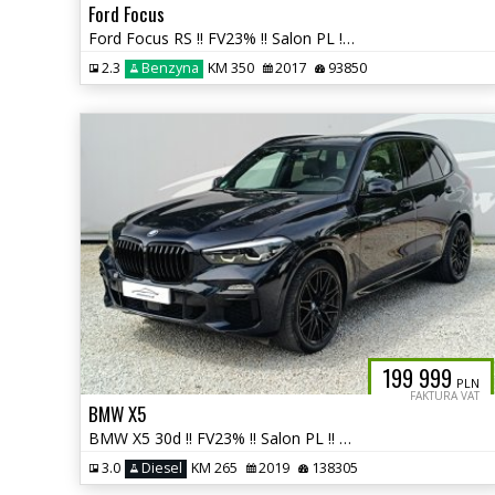
Ford Focus
Ford Focus RS !! FV23% !! Salon PL !! autaniszowe.pl
2.3
Benzyna
KM 350
2017
93850
199 999
PLN
FAKTURA VAT
BMW X5
BMW X5 30d !! FV23% !! Salon PL !! Bezwypadkowe !! autaniszowe.pl
3.0
Diesel
KM 265
2019
138305