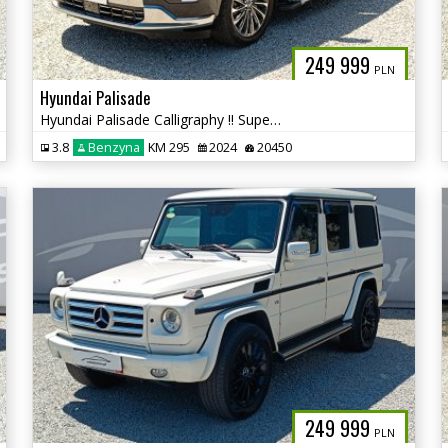
249 999
PLN
Hyundai Palisade
Hyundai Palisade Calligraphy !! Super stan !! autaniszowe.pl
3.8
Benzyna
KM 295
2024
20450
249 999
PLN