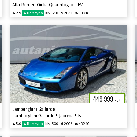
Alfa Romeo Giulia Quadrifoglio !! FV23% !! Salon PL !! autaniszowe.pl
2.9
Benzyna
KM 510
2021
33916
449 999
PLN
Lamborghini Gallardo
Lamborghini Gallardo !! Japonia !! Bezwypadkowy !! autaniszowe.pl
5.0
Benzyna
KM 500
2006
43240