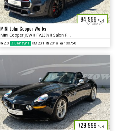
84 999
PLN
FAKTURA VAT
MINI John Cooper Works
Mini Cooper JCW !! FV23% !! Salon PL !! autaniszowe.pl
2.0
Benzyna
KM 231
2018
100750
729 999
PLN