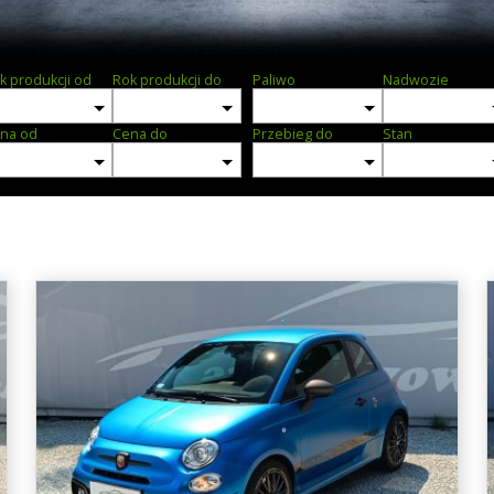
k produkcji od
Rok produkcji do
Paliwo
Nadwozie
na od
Cena do
Przebieg do
Stan