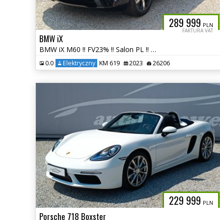
289 999
PLN
FAKTURA VAT
BMW iX
BMW iX M60 !! FV23% !! Salon PL !! Bezwypadkowy !! autaniszowe.pl
0.0
Elektryczny
KM 619
2023
26206
229 999
PLN
Porsche 718 Boxster