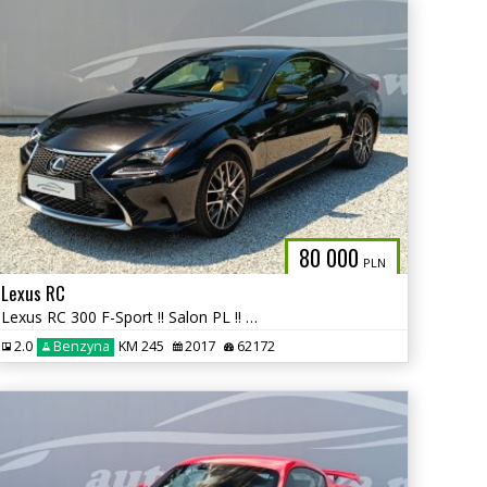
80 000
PLN
Lexus RC
Lexus RC 300 F-Sport !! Salon PL !! autaniszowe.pl
2.0
Benzyna
KM 245
2017
62172