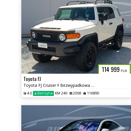
114 999
PLN
Toyota FJ
Toyota FJ Cruiser !! Bezwypadkowa !! autaniszowe.pl
4.0
Benzyna
KM 240
2008
116890