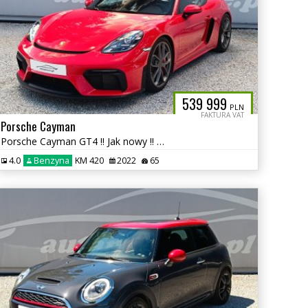
539 999
PLN
FAKTURA VAT
Porsche Cayman
Porsche Cayman GT4 !! Jak nowy !! FV23% !! Salon PL !! autaniszowe
4.0
Benzyna
KM 420
2022
65