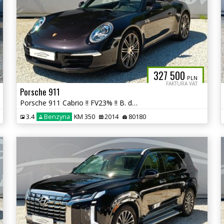
327 500
PLN
FAKTURA VAT
Porsche 911
Porsche 911 Cabrio !! FV23% !! B. dobry stan !! autaniszowe.pl
3.4
Benzyna
KM 350
2014
80180