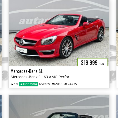
319 999
PLN
Mercedes-Benz SL
Mercedes-Benz SL 63 AMG Performance !! Japonia !! autaniszowe.pl
5.5
Benzyna
KM 585
2013
24775