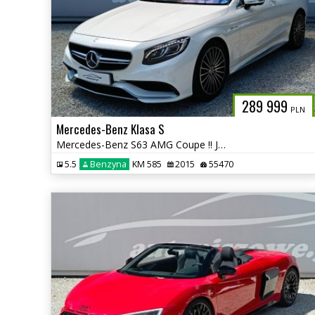
289 999
PLN
Mercedes-Benz Klasa S
Mercedes-Benz S63 AMG Coupe !! Japonia !! autaniszowe.pl
5.5
Benzyna
KM 585
2015
55470