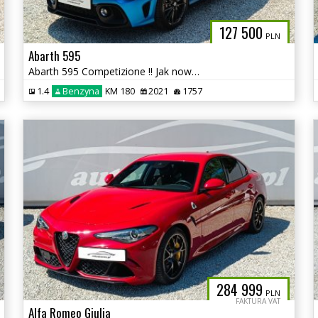
127 500
PLN
Abarth 595
Abarth 595 Competizione !! Jak nowy !! Salon PL !! autaniszowe.pl
1.4
Benzyna
KM 180
2021
1757
284 999
PLN
FAKTURA VAT
Alfa Romeo Giulia