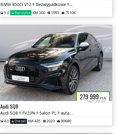
BMW 850Ci V12 !! Bezwypadkowe !! autaniszowe.pl
5.0
Benzyna
KM 300
1993
75106
279 999
PLN
FAKTURA VAT
Audi SQ8
Audi SQ8 !! FV23% !! Salon PL !! autaniszowe.pl
4.0
Diesel
KM 435
2020
90680