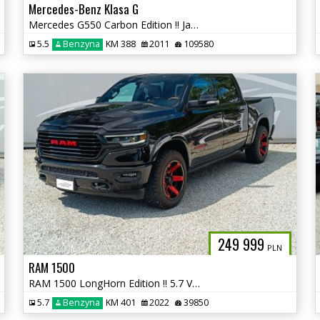
Mercedes-Benz Klasa G
Mercedes G550 Carbon Edition !! Japonia !! autaniszowe.pl
5.5
Benzyna
KM 388
2011
109580
249 999
PLN
RAM 1500
RAM 1500 LongHorn Edition !! 5.7 V8 HEMI !! autaniszowe.pl
5.7
Benzyna
KM 401
2022
39850