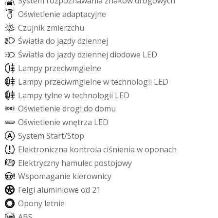
S
y
s
t
e
m
r
o
z
p
o
z
n
a
w
a
n
i
a
z
n
a
k
ó
w
d
r
o
g
o
w
y
c
h
O
ś
w
i
e
t
l
e
n
i
e
a
d
a
p
t
a
c
y
j
n
e
C
z
u
j
n
i
k
z
m
i
e
r
z
c
h
u
Ś
w
i
a
t
ł
a
d
o
j
a
z
d
y
d
z
i
e
n
n
e
j
Ś
w
i
a
t
ł
a
d
o
j
a
z
d
y
d
z
i
e
n
n
e
j
d
i
o
d
o
w
e
L
E
D
L
a
m
p
y
p
r
z
e
c
i
w
m
g
i
e
l
n
e
L
a
m
p
y
p
r
z
e
c
i
w
m
g
i
e
l
n
e
w
t
e
c
h
n
o
l
o
g
i
i
L
E
D
L
a
m
p
y
t
y
l
n
e
w
t
e
c
h
n
o
l
o
g
i
i
L
E
D
O
ś
w
i
e
t
l
e
n
i
e
d
r
o
g
i
d
o
d
o
m
u
O
ś
w
i
e
t
l
e
n
i
e
w
n
ę
t
r
z
a
L
E
D
S
y
s
t
e
m
S
t
a
r
t
/
S
t
o
p
E
l
e
k
t
r
o
n
i
c
z
n
a
k
o
n
t
r
o
l
a
c
i
ś
n
i
e
n
i
a
w
o
p
o
n
a
c
h
E
l
e
k
t
r
y
c
z
n
y
h
a
m
u
l
e
c
p
o
s
t
o
j
o
w
y
W
s
p
o
m
a
g
a
n
i
e
k
i
e
r
o
w
n
i
c
y
F
e
l
g
i
a
l
u
m
i
n
i
o
w
e
o
d
2
1
O
p
o
n
y
l
e
t
n
i
e
A
B
S