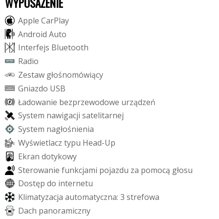
WYPOSAŻENIE
A
p
p
l
e
C
a
r
P
l
a
y
A
n
d
r
o
i
d
A
u
t
o
I
n
t
e
r
f
e
j
s
B
l
u
e
t
o
o
t
h
R
a
d
i
o
Z
e
s
t
a
w
g
ł
o
ś
n
o
m
ó
w
i
ą
c
y
G
n
i
a
z
d
o
U
S
B
Ł
a
d
o
w
a
n
i
e
b
e
z
p
r
z
e
w
o
d
o
w
e
u
r
z
ą
d
z
e
ń
S
y
s
t
e
m
n
a
w
i
g
a
c
j
i
s
a
t
e
l
i
t
a
r
n
e
j
S
y
s
t
e
m
n
a
g
ł
o
ś
n
i
e
n
i
a
W
y
ś
w
i
e
t
l
a
c
z
t
y
p
u
H
e
a
d
-
U
p
E
k
r
a
n
d
o
t
y
k
o
w
y
S
t
e
r
o
w
a
n
i
e
f
u
n
k
c
j
a
m
i
p
o
j
a
z
d
u
z
a
p
o
m
o
c
ą
g
ł
o
s
u
D
o
s
t
ę
p
d
o
i
n
t
e
r
n
e
t
u
K
l
i
m
a
t
y
z
a
c
j
a
a
u
t
o
m
a
t
y
c
z
n
a
:
3
s
t
r
e
f
o
w
a
D
a
c
h
p
a
n
o
r
a
m
i
c
z
n
y