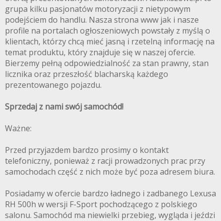
grupa kilku pasjonatów motoryzacji z nietypowym
podejściem do handlu. Nasza strona www jak i nasze
profile na portalach ogłoszeniowych powstały z myślą o
klientach, którzy chcą mieć jasną i rzetelną informację na
temat produktu, który znajduje się w naszej ofercie.
Bierzemy pełną odpowiedzialność za stan prawny, stan
licznika oraz przeszłość blacharską każdego
prezentowanego pojazdu.
Sprzedaj z nami swój samochód!
Ważne:
Przed przyjazdem bardzo prosimy o kontakt
telefoniczny, ponieważ z racji prowadzonych prac przy
samochodach część z nich może być poza adresem biura.
Posiadamy w ofercie bardzo ładnego i zadbanego Lexusa
RH 500h w wersji F-Sport pochodzącego z polskiego
salonu. Samochód ma niewielki przebieg, wygląda i jeździ