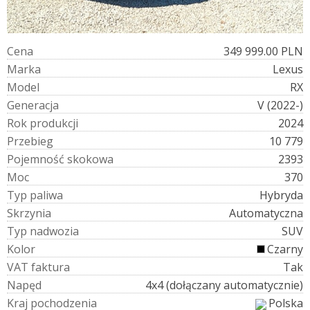
C
e
n
a
349 999.00 PLN
M
a
r
k
a
Lexus
M
o
d
e
l
RX
G
e
n
e
r
a
c
j
a
V (2022-)
R
o
k
p
r
o
d
u
k
c
j
i
2024
P
r
z
e
b
i
e
g
10 779
P
o
j
e
m
n
o
ś
ć
s
k
o
k
o
w
a
2393
M
o
c
370
T
y
p
p
a
l
i
w
a
Hybryda
S
k
r
z
y
n
i
a
Automatyczna
T
y
p
n
a
d
w
o
z
i
a
SUV
K
o
l
o
r
Czarny
V
A
T
f
a
k
t
u
r
a
Tak
N
a
p
ę
d
4x4 (dołączany automatycznie)
K
r
a
j
p
o
c
h
o
d
z
e
n
i
a
Polska