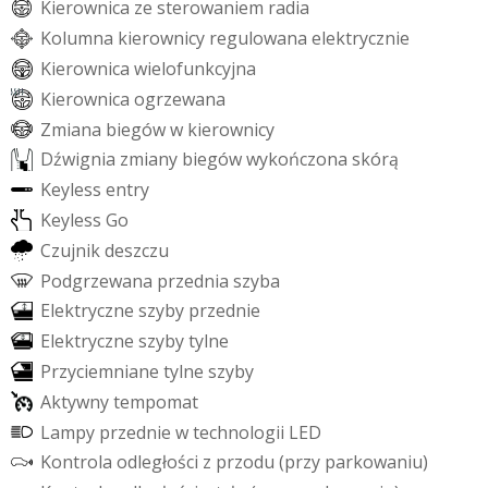
K
i
e
r
o
w
n
i
c
a
z
e
s
t
e
r
o
w
a
n
i
e
m
r
a
d
i
a
K
o
l
u
m
n
a
k
i
e
r
o
w
n
i
c
y
r
e
g
u
l
o
w
a
n
a
e
l
e
k
t
r
y
c
z
n
i
e
K
i
e
r
o
w
n
i
c
a
w
i
e
l
o
f
u
n
k
c
y
j
n
a
K
i
e
r
o
w
n
i
c
a
o
g
r
z
e
w
a
n
a
Z
m
i
a
n
a
b
i
e
g
ó
w
w
k
i
e
r
o
w
n
i
c
y
D
ź
w
i
g
n
i
a
z
m
i
a
n
y
b
i
e
g
ó
w
w
y
k
o
ń
c
z
o
n
a
s
k
ó
r
ą
K
e
y
l
e
s
s
e
n
t
r
y
K
e
y
l
e
s
s
G
o
C
z
u
j
n
i
k
d
e
s
z
c
z
u
P
o
d
g
r
z
e
w
a
n
a
p
r
z
e
d
n
i
a
s
z
y
b
a
E
l
e
k
t
r
y
c
z
n
e
s
z
y
b
y
p
r
z
e
d
n
i
e
E
l
e
k
t
r
y
c
z
n
e
s
z
y
b
y
t
y
l
n
e
P
r
z
y
c
i
e
m
n
i
a
n
e
t
y
l
n
e
s
z
y
b
y
A
k
t
y
w
n
y
t
e
m
p
o
m
a
t
L
a
m
p
y
p
r
z
e
d
n
i
e
w
t
e
c
h
n
o
l
o
g
i
i
L
E
D
K
o
n
t
r
o
l
a
o
d
l
e
g
ł
o
ś
c
i
z
p
r
z
o
d
u
(
p
r
z
y
p
a
r
k
o
w
a
n
i
u
)