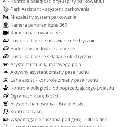
K
o
n
t
r
o
l
a
o
d
l
e
g
ł
o
ś
c
i
z
t
y
ł
u
(
p
r
z
y
p
a
r
k
o
w
a
n
i
u
)
P
a
r
k
A
s
s
i
s
t
a
n
t
-
a
s
y
s
t
e
n
t
p
a
r
k
o
w
a
n
i
a
N
i
e
z
a
l
e
ż
n
y
s
y
s
t
e
m
p
a
r
k
o
w
a
n
i
a
K
a
m
e
r
a
p
a
n
o
r
a
m
i
c
z
n
a
3
6
0
K
a
m
e
r
a
p
a
r
k
o
w
a
n
i
a
t
y
ł
L
u
s
t
e
r
k
a
b
o
c
z
n
e
u
s
t
a
w
i
a
n
e
e
l
e
k
t
r
y
c
z
n
i
e
P
o
d
g
r
z
e
w
a
n
e
l
u
s
t
e
r
k
a
b
o
c
z
n
e
L
u
s
t
e
r
k
a
b
o
c
z
n
e
s
k
ł
a
d
a
n
e
e
l
e
k
t
r
y
c
z
n
i
e
A
s
y
s
t
e
n
t
(
c
z
u
j
n
i
k
)
m
a
r
t
w
e
g
o
p
o
l
a
A
k
t
y
w
n
y
a
s
y
s
t
e
n
t
z
m
i
a
n
y
p
a
s
a
r
u
c
h
u
L
a
n
e
a
s
s
i
s
t
-
k
o
n
t
r
o
l
a
z
m
i
a
n
y
p
a
s
a
r
u
c
h
u
K
o
n
t
r
o
l
a
o
d
l
e
g
ł
o
ś
c
i
o
d
p
o
p
r
z
e
d
z
a
j
ą
c
e
g
o
p
o
j
a
z
d
u
O
g
r
a
n
i
c
z
n
i
k
p
r
ę
d
k
o
ś
c
i
A
s
y
s
t
e
n
t
h
a
m
o
w
a
n
i
a
-
B
r
a
k
e
A
s
s
i
s
t
K
o
n
t
r
o
l
a
t
r
a
k
c
j
i
W
s
p
o
m
a
g
a
n
i
e
r
u
s
z
a
n
i
a
p
o
d
g
ó
r
ę
-
H
i
l
l
H
o
l
d
e
r