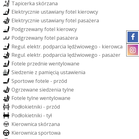
T
a
p
i
c
e
r
k
a
s
k
ó
r
z
a
n
a
E
l
e
k
t
r
y
c
z
n
i
e
u
s
t
a
w
i
a
n
y
f
o
t
e
l
k
i
e
r
o
w
c
y
E
l
e
k
t
r
y
c
z
n
i
e
u
s
t
a
w
i
a
n
y
f
o
t
e
l
p
a
s
a
ż
e
r
a
P
o
d
g
r
z
e
w
a
n
y
f
o
t
e
l
k
i
e
r
o
w
c
y
P
o
d
g
r
z
e
w
a
n
y
f
o
t
e
l
p
a
s
a
ż
e
r
a
R
e
g
u
l
.
e
l
e
k
t
r
.
p
o
d
p
a
r
c
i
a
l
ę
d
ź
w
i
o
w
e
g
o
-
k
i
e
r
o
w
c
a
R
e
g
u
l
.
e
l
e
k
t
r
.
p
o
d
p
a
r
c
i
a
l
ę
d
ź
w
i
o
w
e
g
o
-
p
a
s
a
ż
e
r
F
o
t
e
l
e
p
r
z
e
d
n
i
e
w
e
n
t
y
l
o
w
a
n
e
S
i
e
d
z
e
n
i
e
z
p
a
m
i
ę
c
i
ą
u
s
t
a
w
i
e
n
i
a
S
p
o
r
t
o
w
e
f
o
t
e
l
e
-
p
r
z
ó
d
O
g
r
z
e
w
a
n
e
s
i
e
d
z
e
n
i
a
t
y
l
n
e
F
o
t
e
l
e
t
y
l
n
e
w
e
n
t
y
l
o
w
a
n
e
P
o
d
ł
o
k
i
e
t
n
i
k
i
-
p
r
z
ó
d
P
o
d
ł
o
k
i
e
t
n
i
k
i
-
t
y
ł
K
i
e
r
o
w
n
i
c
a
s
k
ó
r
z
a
n
a
K
i
e
r
o
w
n
i
c
a
s
p
o
r
t
o
w
a