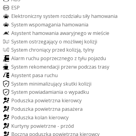
E
S
P
E
l
e
k
t
r
o
n
i
c
z
n
y
s
y
s
t
e
m
r
o
z
d
z
i
a
ł
u
s
i
ł
y
h
a
m
o
w
a
n
i
a
S
y
s
t
e
m
w
s
p
o
m
a
g
a
n
i
a
h
a
m
o
w
a
n
i
a
A
s
y
s
t
e
n
t
h
a
m
o
w
a
n
i
a
a
w
a
r
y
j
n
e
g
o
w
m
i
e
ś
c
i
e
S
y
s
t
e
m
o
s
t
r
z
e
g
a
j
ą
c
y
o
m
o
ż
l
i
w
e
j
k
o
l
i
z
j
i
S
y
s
t
e
m
c
h
r
o
n
i
ą
c
y
p
r
z
e
d
k
o
l
i
z
j
ą
,
t
y
l
n
y
A
l
a
r
m
r
u
c
h
u
p
o
p
r
z
e
c
z
n
e
g
o
z
t
y
ł
u
p
o
j
a
z
d
u
S
y
s
t
e
m
r
e
k
o
m
e
n
d
a
c
j
i
p
r
z
e
r
w
p
o
d
c
z
a
s
t
r
a
s
y
A
s
y
s
t
e
n
t
p
a
s
a
r
u
c
h
u
S
y
s
t
e
m
m
i
n
i
m
a
l
i
z
u
j
ą
c
y
s
k
u
t
k
i
k
o
l
i
z
j
i
S
y
s
t
e
m
p
o
w
i
a
d
a
m
i
a
n
i
a
o
w
y
p
a
d
k
u
P
o
d
u
s
z
k
a
p
o
w
i
e
t
r
z
n
a
k
i
e
r
o
w
c
y
P
o
d
u
s
z
k
a
p
o
w
i
e
t
r
z
n
a
p
a
s
a
ż
e
r
a
P
o
d
u
s
z
k
a
k
o
l
a
n
k
i
e
r
o
w
c
y
K
u
r
t
y
n
y
p
o
w
i
e
t
r
z
n
e
-
p
r
z
ó
d
B
o
c
z
n
a
p
o
d
u
s
z
k
a
p
o
w
i
e
t
r
z
n
a
k
i
e
r
o
w
c
y