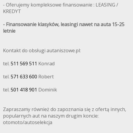
- Oferujemy kompleksowe finansowanie : LEASING /
KREDYT
- Finansowanie klasyków, leasingi nawet na auta 15-25
letnie
Kontakt do obsługi autaniszowe.pl:
tel.
511 569 511
Konrad
tel.
571 633 600
Robert
tel.
501 418 901
Dominik
Zapraszamy również do zapoznania się z ofertą innych,
popularnych aut na naszym drugim koncie:
otomoto/autoselekcja