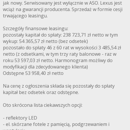
jak nowy. Serwisowany jest wyłącznie w ASO. Lexus jest
wciąż na gwarancji producenta. Sprzedaż w formie cesji
trwającego leasingu.
Szczegóły finansowe leasingu:
pozostały kapitał do spłaty: 238 723,71 zł netto w tym
wykup: 54 365,57 zł netto (bez odsetek)
pozostało do spłaty 46 z 60 rat w wysokości 3 485,54 zł
netto (z odsetkami, w tym trzy raty balonowe - raz w
roku 53 597,03 zł netto. Harmonogram możliwy do
modyfikacji dla zdecydowanego klienta)
Odstępne 53 958,40 zł netto
Na cenę z ogłoszenia składa się pozostały do spłaty
kapitał bez odsetek oraz odstępne.
Oto skrócona lista ciekawszych opcji:
- reflektory LED
- el. skórzane fotele z pamięcią, podgrzewaniem i