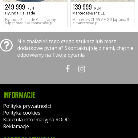
249 999
139 999
PLN
PLN
Hyundai Palisade
Mercedes-Benz CL
Hyundai Palisade Calligraphy !!
Mercedes CL 55 AMG !! Japonia !!
Super stan !! autaniszowe.pl
autaniszowe.pl
Nie znalazłeś tego czego szukasz lub masz
dodatkowe pytania? Skontaktuj się z nami, chętnie
odpowiemy na Twoje pytania.
INFORMACJE
Polityka prywatności
Polityka cookies
Klauzula informacyjna RODO
Reklamacje