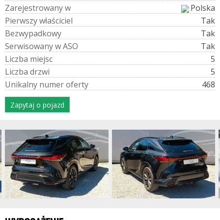
Z
a
r
e
j
e
s
t
r
o
w
a
n
y
w
Polska
P
i
e
r
w
s
z
y
w
ł
a
ś
c
i
c
i
e
l
Tak
B
e
z
w
y
p
a
d
k
o
w
y
Tak
S
e
r
w
i
s
o
w
a
n
y
w
A
S
O
Tak
L
i
c
z
b
a
m
i
e
j
s
c
5
L
i
c
z
b
a
d
r
z
w
i
5
U
n
i
k
a
l
n
y
n
u
m
e
r
o
f
e
r
t
y
468
Zapytaj o pojazd