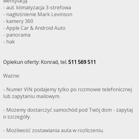
wentylacją
- aut. klimatyzacja 3-strefowa
- nagłośnienie Mark Levinson
- kamery 360
- Apple Car & Android Auto
- panorama
- hak
Opiekun oferty: Konrad, tel.
511 569 511
Ważne:
- Numer VIN podajemy tylko po rozmowie telefonicznej
lub zapytaniu mailowym.
- Możemy dostarczyć samochód pod Twój dom - zapytaj
o szczegóły.
- Możliwość zostawiania auta w rozliczeniu.