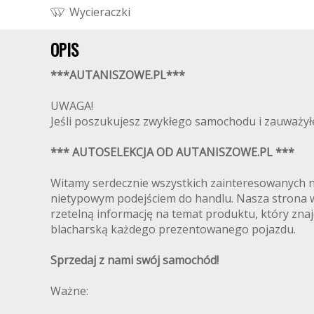
W
y
c
i
e
r
a
c
z
k
i
OPIS
***AUTANISZOWE.PL***
UWAGA!
Jeśli poszukujesz zwykłego samochodu i zauważyłeś, 
*** AUTOSELEKCJA OD AUTANISZOWE.PL ***
Witamy serdecznie wszystkich zainteresowanych 
nietypowym podejściem do handlu. Nasza strona www
rzetelną informację na temat produktu, który znaj
blacharską każdego prezentowanego pojazdu.
Sprzedaj z nami swój samochód!
Ważne: