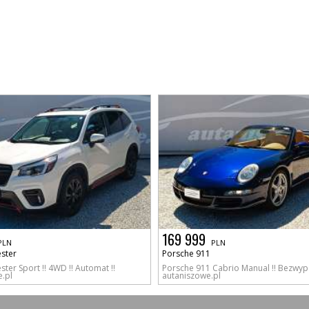
169 999
PLN
PLN
ster
Porsche 911
ter Sport !! 4WD !! Automat !!
Porsche 911 Cabrio Manual !! Bezwyp
.pl
autaniszowe.pl