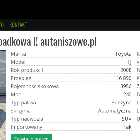
TO
KONTAKT
padkowa !! autaniszowe.pl
M
a
r
k
a
Toyota
K
M
o
d
e
l
FJ
V
R
o
k
p
r
o
d
u
k
c
j
i
2008
P
r
z
e
b
i
e
g
116 890
K
P
o
j
e
m
n
o
ś
ć
s
k
o
k
o
w
a
3956
Z
M
o
c
240
B
T
y
p
p
a
l
i
w
a
Benzyna
L
S
k
r
z
y
n
i
a
Automatyczna
L
T
y
p
n
a
d
w
o
z
i
a
SUV
I
m
p
o
r
t
o
w
a
n
y
Tak
Zapytaj o pojazd