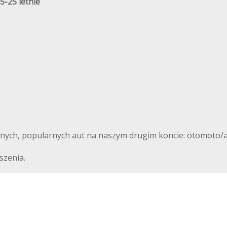
5-25 letnie
nnych, popularnych aut na naszym drugim koncie: otomoto/a
szenia.