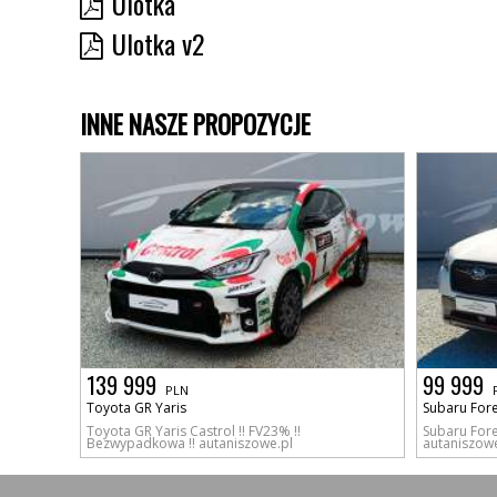
Ulotka
Ulotka v2
INNE NASZE PROPOZYCJE
139 999
99 999
PLN
Toyota GR Yaris
Subaru Fore
Toyota GR Yaris Castrol !! FV23% !!
Subaru Fores
Bezwypadkowa !! autaniszowe.pl
autaniszowe