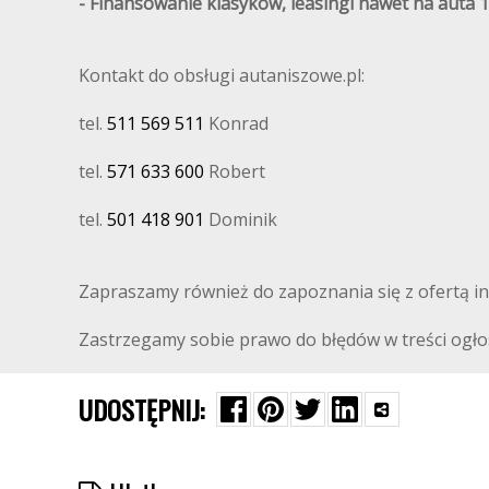
- Finansowanie klasyków, leasingi nawet na auta 1
Kontakt do obsługi autaniszowe.pl:
tel.
511 569 511
Konrad
tel.
571 633 600
Robert
tel.
501 418 901
Dominik
Zapraszamy również do zapoznania się z ofertą i
Zastrzegamy sobie prawo do błędów w treści ogło
UDOSTĘPNIJ: