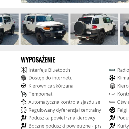
WYPOSAŻENIE
I
n
t
e
r
f
e
j
s
B
l
u
e
t
o
o
t
h
R
a
d
i
D
o
s
t
ę
p
d
o
i
n
t
e
r
n
e
t
u
K
l
i
m
a
K
i
e
r
o
w
n
i
c
a
s
k
ó
r
z
a
n
a
K
i
e
r
o
T
e
m
p
o
m
a
t
K
o
n
t
A
u
t
o
m
a
t
y
c
z
n
a
k
o
n
t
r
o
l
a
z
j
a
z
d
u
z
e
s
t
o
k
u
O
ś
w
i
R
e
g
u
l
o
w
a
n
y
d
y
f
e
r
e
n
c
j
a
ł
c
e
n
t
r
a
l
n
y
F
e
l
g
i
P
o
d
u
s
z
k
a
p
o
w
i
e
t
r
z
n
a
k
i
e
r
o
w
c
y
P
o
d
u
B
o
c
z
n
e
p
o
d
u
s
z
k
i
p
o
w
i
e
t
r
z
n
e
-
p
r
z
ó
d
K
u
r
t
y