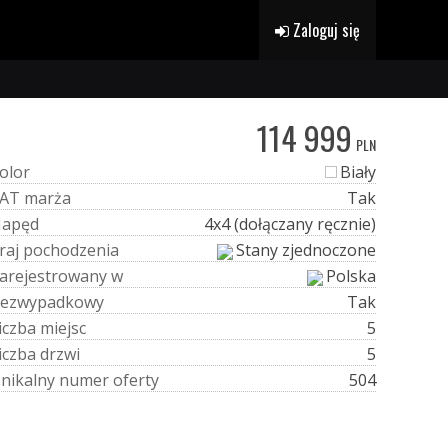
Zaloguj się
114 999
PLN
o
l
o
r
Biały
A
T
m
a
r
ż
a
Tak
N
a
p
ę
d
4x4 (dołączany ręcznie)
r
a
j
p
o
c
h
o
d
z
e
n
i
a
Stany zjednoczone
a
r
e
j
e
s
t
r
o
w
a
n
y
w
Polska
e
z
w
y
p
a
d
k
o
w
y
Tak
i
c
z
b
a
m
i
e
j
s
c
5
i
c
z
b
a
d
r
z
w
i
5
U
n
i
k
a
l
n
y
n
u
m
e
r
o
f
e
r
t
y
504