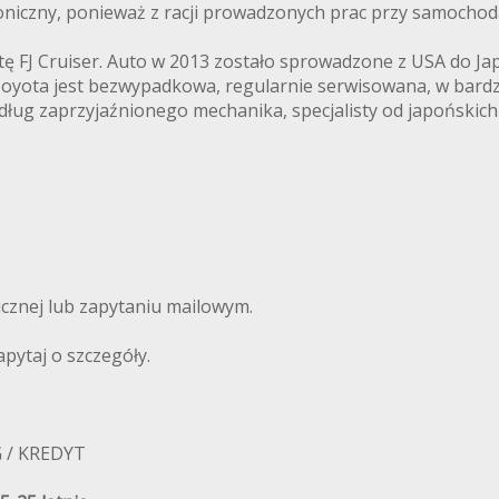
oniczny, ponieważ z racji prowadzonych prac przy samochod
 FJ Cruiser. Auto w 2013 zostało sprowadzone z USA do Japo
 Toyota jest bezwypadkowa, regularnie serwisowana, w bard
dług zaprzyjaźnionego mechanika, specjalisty od japońskich 
cznej lub zapytaniu mailowym.
ytaj o szczegóły.
G / KREDYT