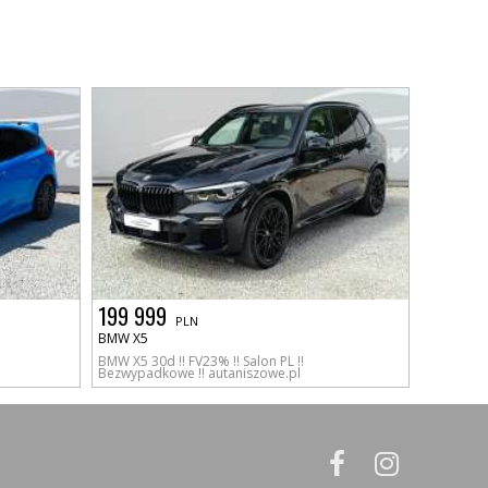
199 999
PLN
BMW X5
BMW X5 30d !! FV23% !! Salon PL !!
Bezwypadkowe !! autaniszowe.pl