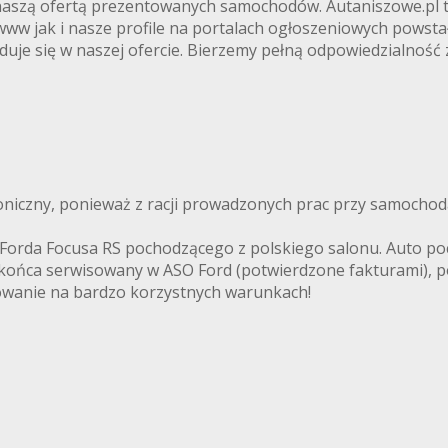
naszą ofertą prezentowanych samochodów. Autaniszowe.pl to
 jak i nasze profile na portalach ogłoszeniowych powstały 
duje się w naszej ofercie. Bierzemy pełną odpowiedzialność 
oniczny, ponieważ z racji prowadzonych prac przy samochod
orda Focusa RS pochodzącego z polskiego salonu. Auto poch
 końca serwisowany w ASO Ford (potwierdzone fakturami), p
wanie na bardzo korzystnych warunkach!