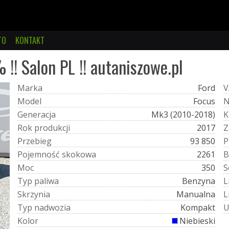
TO
KONTAKT
 !! Salon PL !! autaniszowe.pl
M
a
r
k
a
Ford
V
M
o
d
e
l
Focus
G
e
n
e
r
a
c
j
a
Mk3 (2010-2018)
K
R
o
k
p
r
o
d
u
k
c
j
i
2017
Z
P
r
z
e
b
i
e
g
93 850
P
P
o
j
e
m
n
o
ś
ć
s
k
o
k
o
w
a
2261
B
M
o
c
350
S
T
y
p
p
a
l
i
w
a
Benzyna
L
S
k
r
z
y
n
i
a
Manualna
L
T
y
p
n
a
d
w
o
z
i
a
Kompakt
K
o
l
o
r
Niebieski