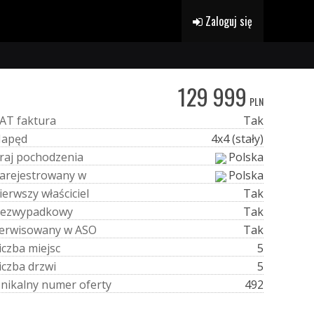
Zaloguj się
129 999
PLN
A
T
f
a
k
t
u
r
a
Tak
N
a
p
ę
d
4x4 (stały)
r
a
j
p
o
c
h
o
d
z
e
n
i
a
Polska
a
r
e
j
e
s
t
r
o
w
a
n
y
w
Polska
i
e
r
w
s
z
y
w
ł
a
ś
c
i
c
i
e
l
Tak
e
z
w
y
p
a
d
k
o
w
y
Tak
e
r
w
i
s
o
w
a
n
y
w
A
S
O
Tak
i
c
z
b
a
m
i
e
j
s
c
5
i
c
z
b
a
d
r
z
w
i
5
U
n
i
k
a
l
n
y
n
u
m
e
r
o
f
e
r
t
y
492