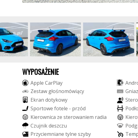
WYPOSAŻENIE
A
p
p
l
e
C
a
r
P
l
a
y
A
n
d
r
Z
e
s
t
a
w
g
ł
o
ś
n
o
m
ó
w
i
ą
c
y
G
n
i
a
E
k
r
a
n
d
o
t
y
k
o
w
y
S
t
e
r
o
S
p
o
r
t
o
w
e
f
o
t
e
l
e
-
p
r
z
ó
d
P
o
d
ł
K
i
e
r
o
w
n
i
c
a
z
e
s
t
e
r
o
w
a
n
i
e
m
r
a
d
i
a
K
i
e
r
o
C
z
u
j
n
i
k
d
e
s
z
c
z
u
P
o
d
g
P
r
z
y
c
i
e
m
n
i
a
n
e
t
y
l
n
e
s
z
y
b
y
T
e
m