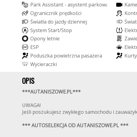
P
a
r
k
A
s
s
i
s
t
a
n
t
-
a
s
y
s
t
e
n
t
p
a
r
k
o
w
a
n
i
a
K
a
m
O
g
r
a
n
i
c
z
n
i
k
p
r
ę
d
k
o
ś
c
i
K
o
n
t
Ś
w
i
a
t
ł
a
d
o
j
a
z
d
y
d
z
i
e
n
n
e
j
Ś
w
i
a
t
S
y
s
t
e
m
S
t
a
r
t
/
S
t
o
p
E
l
e
k
t
O
p
o
n
y
l
e
t
n
i
e
Z
a
w
i
E
S
P
E
l
e
k
t
P
o
d
u
s
z
k
a
p
o
w
i
e
t
r
z
n
a
p
a
s
a
ż
e
r
a
K
u
r
t
y
W
y
c
i
e
r
a
c
z
k
i
OPIS
***AUTANISZOWE.PL***
UWAGA!
Jeśli poszukujesz zwykłego samochodu i zauważyłeś, 
*** AUTOSELEKCJA OD AUTANISZOWE.PL ***