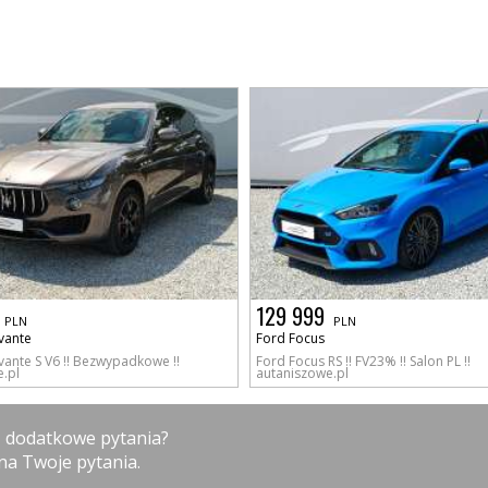
129 999
PLN
PLN
vante
Ford Focus
vante S V6 !! Bezwypadkowe !!
Ford Focus RS !! FV23% !! Salon PL !!
.pl
autaniszowe.pl
z dodatkowe pytania?
na Twoje pytania.