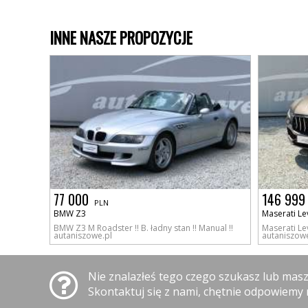
INNE NASZE PROPOZYCJE
77 000
146 999
PLN
BMW Z3
Maserati Le
BMW Z3 M Roadster !! B. ładny stan !! Manual !!
Maserati Le
autaniszowe.pl
autaniszowe
Nie znalazłeś tego czego szukasz lub mas
Skontaktuj się z nami, chętnie odpowiemy 