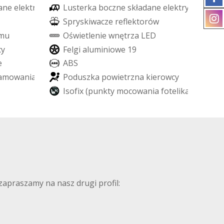
a
n
e
e
l
e
k
t
r
y
c
z
n
i
e
L
u
s
t
e
r
k
a
b
o
c
z
n
e
s
k
ł
a
d
a
n
e
e
l
e
k
t
r
y
c
z
n
i
e
S
p
r
y
s
k
i
w
a
c
z
e
r
e
f
e
k
t
o
r
ó
w
m
u
O
ś
w
i
e
t
l
e
n
i
e
w
n
ę
t
r
z
a
L
E
D
c
y
F
e
l
g
i
a
l
u
m
i
n
i
o
w
e
1
9
e
A
B
S
a
m
o
w
a
n
i
a
P
o
d
u
s
z
k
a
p
o
w
i
e
t
r
z
n
a
k
i
e
r
o
w
c
y
I
s
o
f
i
x
(
p
u
n
k
t
y
m
o
c
o
w
a
n
i
a
f
o
t
e
l
i
k
a
d
z
i
e
c
i
ę
c
 zapraszamy na nasz drugi profil: